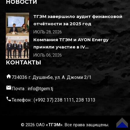
НОВОСТИ
ТГЭМ завершило аудит финансовой
отчётности за 2025 год
ИЮЛЬ 28, 2026
Компания ТГЭМ и AYON Energy
приняли участие в IV
Международной конференции по
ИЮЛЬ 06, 2026
развитию возобновляемой
КОНТАКТЫ
энергетики
home
734036 г. Душанбе, ул. А. Джоми 2/1
email
Почта : info@tgem.tj
phone
Телефон : (+992 37) 238 1111, 238 1313
© 2026 ОАО
«ТГЭМ»
. Все права защищены.
ВВЕРХ